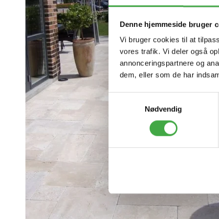
Denne hjemmeside bruger c
Vi bruger cookies til at tilpas
vores trafik. Vi deler også 
annonceringspartnere og anal
dem, eller som de har indsaml
S
Nødvendig
a
m
t
y
k
k
e
v
a
l