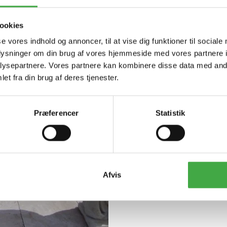
0,00 DKK
ookies
(inkl. moms)
se vores indhold og annoncer, til at vise dig funktioner til sociale
Skiferspecialisten er en del af I
oplysninger om din brug af vores hjemmeside med vores partnere i
natursten.
ysepartnere. Vores partnere kan kombinere disse data med andr
Følg dette link, og se udvalget a
et fra din brug af deres tjenester.
Lagerstatus:
Ikke på lager
Præferencer
Statistik
Afvis