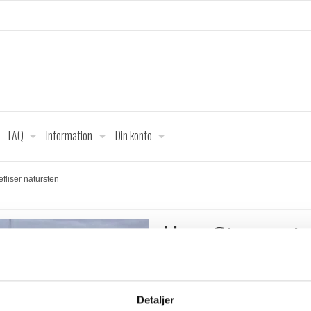
FAQ
Information
Din konto
fliser natursten
Havefliser nat
Produktet er udsolgt.
Detaljer