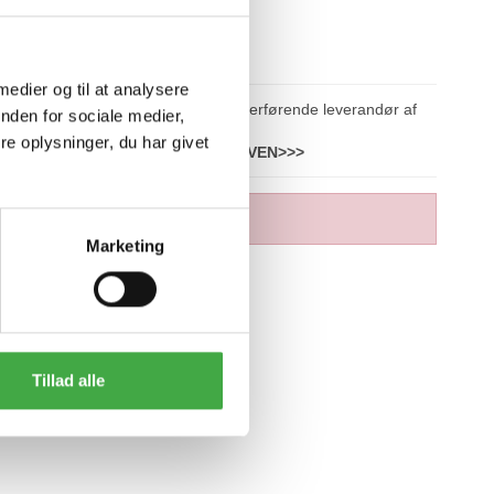
 medier og til at analysere
npro A/S, som er Danmarks største lagerførende leverandør af
nden for sociale medier,
e oplysninger, du har givet
f smukke natur belægningssten til
HAVEN>>>
Marketing
Tillad alle