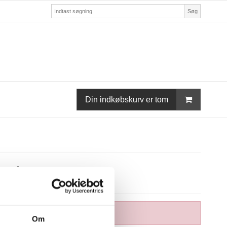
Søg
Din indkøbskurv er tom
ursten
Om