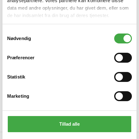
Privat køb
analysepartnere. Vores partnere kan kombinere disse
data med andre oplysninger, du har givet dem, eller som
de har indsamlet fra din brug af deres tjenester.
Der er 2 muligheder for køb:
1. Bestil direkte via shop. Læg varerne i kurv. Der tillægges fragt til
sidst i ordren
S
2. Brug kontaktformularen
her >>>
Nødvendig
a
Du modtager en samlet pris via e-mail på forespurgte varer inkl.
m
levering indenfor 24 timer på hverdage.
Accepteres tilbuddet fremsendes ordrebekræftelse / faktura.
t
Præferencer
Når betaling er modtaget, afsendes varer med det samme,
y
medmindre andet er aftalt.
k
Du er naturligvis også velkommen til at kontakte os pr. telefon 7660
8822 alle hverdage mellem 8 - 16
k
Statistik
Bemærk
: Alle varer leveres med en lastbil som er 15 m. lang. Hvis
e
adgangsforholdene ikke er således, at tilgang ikke er mulig med en
v
sådan type lastbil,
skal vi have det at vide før afsendelse
.
Marketing
Af gode grunde kender vi ikke adgangsforholdene til din ejendom.
a
Derfor er information vigtig, således vi ikke står i en situation hvor
l
der ikke kan læsses af hvor det ønskes.
Der skal altid være fast underlag, for at det er muligt at aflæsse
g
varer.
Læs mere om fragt i vore Handelsbetingelser.
Tillad alle