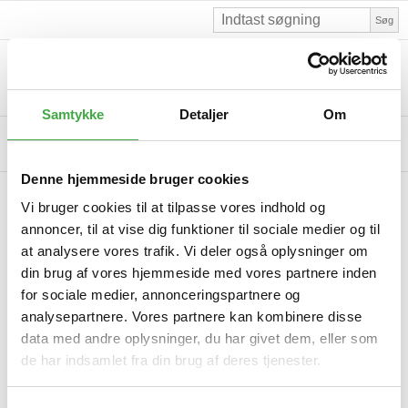
Søg
Skiferspecialisten.dk
Samtykke
Detaljer
Om
Denne hjemmeside bruger cookies
Forside
/
Skiferplader. Mulige størrelser
Vi bruger cookies til at tilpasse vores indhold og
Skiferplader i skifer. Mulige størrelser
annoncer, til at vise dig funktioner til sociale medier og til
at analysere vores trafik. Vi deler også oplysninger om
din brug af vores hjemmeside med vores partnere inden
Skiferplader. Sålbænke | Vindueskarme | Trappetrin |
for sociale medier, annonceringspartnere og
Murafdækninger
analysepartnere. Vores partnere kan kombinere disse
Som eneste udbyder, kan Skiferspecialisten i samarbejde med
data med andre oplysninger, du har givet dem, eller som
stenbruddet Altivo Pedras, levere skiferplader i længder helt op til
de har indsamlet fra din brug af deres tjenester.
300 cm, og bredder op til 50 cm.
Kun med ægte natur skifer fra dette stenbrud, er det muligt at
producere de store størrelser til f.eks. sålbænke, vindueskarme /