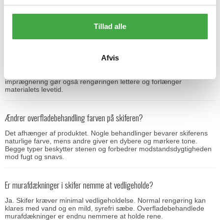
egnet til natursten. Underlaget skal være fast, rent og jævnt. Det er
g
vigtigt, at murafdækningen monteres med korrekt fald, så vand
ledes væk fra muren.
Tillad alle
Skal murafdækninger i skifer overfladebehandles?
Afvis
Overfladebehandling er ikke et krav, men det anbefales for at
beskytte mod alger, snavs og vandindtrængning. En god
imprægnering gør også rengøringen lettere og forlænger
materialets levetid.
Ændrer overfladebehandling farven på skiferen?
Det afhænger af produktet. Nogle behandlinger bevarer skiferens
naturlige farve, mens andre giver en dybere og mørkere tone.
Begge typer beskytter stenen og forbedrer modstandsdygtigheden
mod fugt og snavs.
Er murafdækninger i skifer nemme at vedligeholde?
Ja. Skifer kræver minimal vedligeholdelse. Normal rengøring kan
klares med vand og en mild, syrefri sæbe. Overfladebehandlede
murafdækninger er endnu nemmere at holde rene.