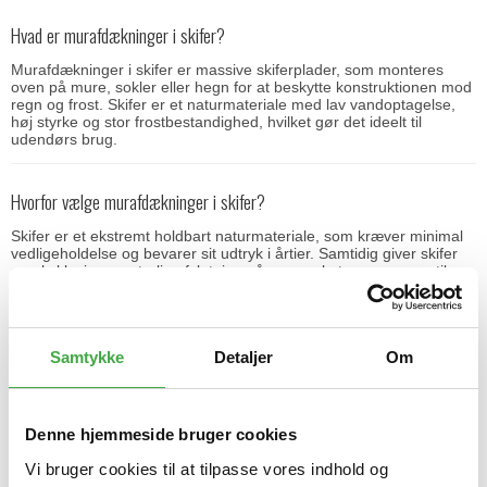
Hvad er murafdækninger i skifer?
Murafdækninger i skifer er massive skiferplader, som monteres
oven på mure, sokler eller hegn for at beskytte konstruktionen mod
regn og frost. Skifer er et naturmateriale med lav vandoptagelse,
høj styrke og stor frostbestandighed, hvilket gør det ideelt til
udendørs brug.
Hvorfor vælge murafdækninger i skifer?
Skifer er et ekstremt holdbart naturmateriale, som kræver minimal
vedligeholdelse og bevarer sit udtryk i årtier. Samtidig giver skifer
en eksklusiv og naturlig afslutning på murværket, som passer til
både moderne og klassisk arkitektur.
Kan skifer murafdækninger bruges udendørs året rundt?
Samtykke
Detaljer
Om
Ja. Naturskifer fra Altivo Pedras er frostsikker og meget
modstandsdygtig over for vejr og temperaturudsving. Den kan uden
problemer bruges udendørs i det danske klima.
Denne hjemmeside bruger cookies
Vi bruger cookies til at tilpasse vores indhold og
Hvilke størrelser fås murafdækninger i skifer?