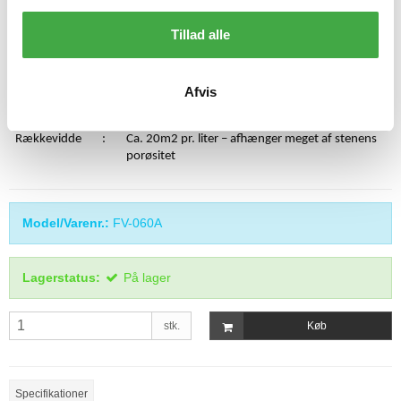
g
Overfladebehandling med Wet look effekt.
UV-resistent imprægneringsmiddel primært til
Tillad alle
indendørs brug.
Fremhæver farve og udtryk på alle natursten.
Overfladen fremtræder mat.
Afvis
Sikkerhed
:
Opbevares utilgængeligt for børn
Rækkevidde
:
Ca. 20m2 pr. liter – afhænger meget af stenens
porøsitet
Model/Varenr.:
FV-060A
Lagerstatus:
På lager
stk.
Køb
Specifikationer