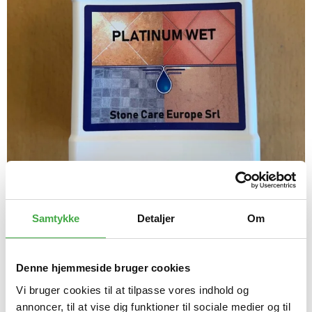
Samtykke
Detaljer
Om
Overfladebeh. Platinum Wet 0,5 L.
Denne hjemmeside bruger cookies
Vi bruger cookies til at tilpasse vores indhold og
345,00 DKK
annoncer, til at vise dig funktioner til sociale medier og til
Pris v/ 1 stk.