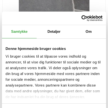
Samtykke
Detaljer
Om
Denne hjemmeside bruger cookies
Vi bruger cookies til at tilpasse vores indhold og
annoncer, til at vise dig funktioner til sociale medier og til
at analysere vores trafik. Vi deler også oplysninger om
din brug af vores hjemmeside med vores partnere inden
for sociale medier, annonceringspartnere og
analysepartnere. Vores partnere kan kombinere disse
Altivo skifer tromlet i sæt
data med andre oplysninger, du har givet dem, eller som
SG-226
de har indsamlet fra din brug af deres tjenester.
-->