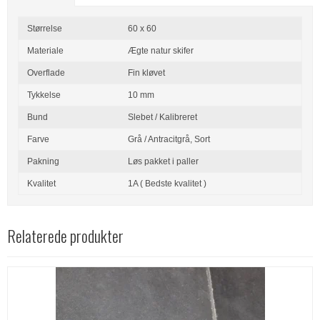
Størrelse
60 x 60
Materiale
Ægte natur skifer
Overflade
Fin kløvet
Tykkelse
10 mm
Bund
Slebet / Kalibreret
Farve
Grå / Antracitgrå,
Sort
Pakning
Løs pakket i paller
Kvalitet
1A ( Bedste kvalitet )
Relaterede produkter