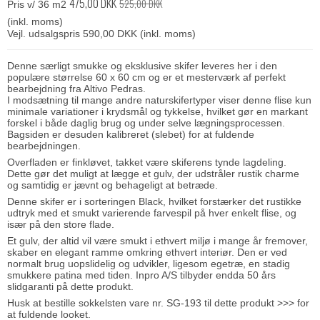
475,00 DKK
525,00 DKK
Pris v/ 36 m2
(inkl. moms)
Vejl. udsalgspris 590,00 DKK
(inkl. moms)
Denne særligt smukke og eksklusive skifer leveres her i den
populære størrelse 60 x 60 cm og er et mesterværk af perfekt
bearbejdning fra Altivo Pedras.
I modsætning til mange andre naturskifertyper viser denne flise kun
minimale variationer i krydsmål og tykkelse, hvilket gør en markant
forskel i både daglig brug og under selve lægningsprocessen.
Bagsiden er desuden kalibreret (slebet) for at fuldende
bearbejdningen.
Overfladen er finkløvet, takket være skiferens tynde lagdeling.
Dette gør det muligt at lægge et gulv, der udstråler rustik charme
og samtidig er jævnt og behageligt at betræde.
Denne skifer er i sorteringen Black, hvilket forstærker det rustikke
udtryk med et smukt varierende farvespil på hver enkelt flise, og
især på den store flade.
Et gulv, der altid vil være smukt i ethvert miljø i mange år fremover,
skaber en elegant ramme omkring ethvert interiør. Den er ved
normalt brug uopslidelig og udvikler, ligesom egetræ, en stadig
smukkere patina med tiden. Inpro A/S tilbyder endda 50 års
slidgaranti på dette produkt.
Husk at bestille sokkelsten vare nr. SG-193 til dette produkt >>>
for
at fuldende looket.