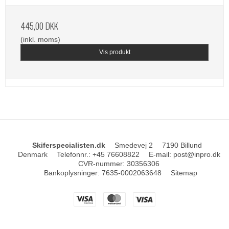
445,00 DKK
(inkl. moms)
Vis produkt
Skiferspecialisten.dk
Smedevej 2
7190 Billund
Denmark
Telefonnr.
:
+45 76608822
E-mail
:
post@inpro.dk
CVR-nummer
:
30356306
Bankoplysninger
:
7635-0002063648
Sitemap