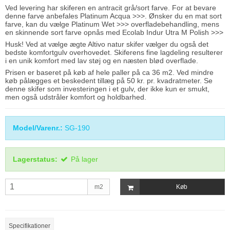
Ved levering har skiferen en antracit grå/sort farve. For at bevare
denne farve anbefales
Platinum Acqua >>>
. Ønsker du en mat sort
farve, kan du vælge
Platinum Wet >>>
overfladebehandling, mens
en skinnende sort farve opnås med
Ecolab Indur Utra M Polish >>>
Husk! Ved at vælge ægte Altivo natur skifer vælger du også det
bedste komfortgulv overhovedet. Skiferens fine lagdeling resulterer
i en unik komfort med lav støj og en næsten blød overflade.
Prisen er baseret på køb af hele paller på ca 36 m2. Ved mindre
køb pålægges et beskedent tillæg på 50 kr. pr. kvadratmeter. Se
denne skifer som investeringen i et gulv, der ikke kun er smukt,
men også udstråler komfort og holdbarhed.
Model/Varenr.:
SG-190
Lagerstatus:
På lager
m2
Køb
Specifikationer