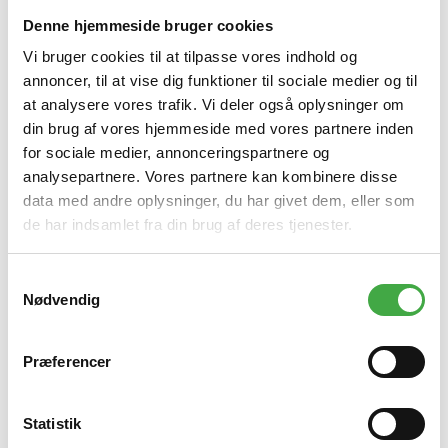
Denne hjemmeside bruger cookies
Vi bruger cookies til at tilpasse vores indhold og
annoncer, til at vise dig funktioner til sociale medier og til
at analysere vores trafik. Vi deler også oplysninger om
din brug af vores hjemmeside med vores partnere inden
for sociale medier, annonceringspartnere og
analysepartnere. Vores partnere kan kombinere disse
data med andre oplysninger, du har givet dem, eller som
de har indsamlet fra din brug af deres tjenester.
S
Nødvendig
a
m
t
Præferencer
Øvrige natursten gulve
y
k
k
Statistik
Produktet er udsolgt.
e