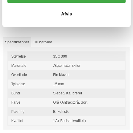
Lagerstatus:
På lager
Afvis
stk.
Køb
Specifikationer
Du bør vide
Størrelse
35 x 300
Materiale
Ægte natur skifer
Overflade
Fin kløvet
Tykkelse
15 mm
Bund
Slebet / Kalibreret
Farve
Grå / Antracitgrå,
Sort
Pakning
Enkelt stk
Kvalitet
1A ( Bedste kvalitet )