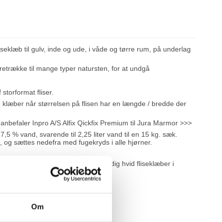
seklæb til gulv, inde og ude, i våde og tørre rum, på underlag
foretrække til mange typer natursten, for at undgå
storformat fliser.
 klæber når størrelsen på flisen har en længde / bredde der
anbefaler Inpro A/S Alfix Qickfix Premium til Jura Marmor
>>>
,5 % vand, svarende til 2,25 liter vand til en 15 kg. sæk.
 og sættes nedefra med fugekryds i alle hjørner.
tsikker, vandfast, ekstra let og smidig hvid fliseklæber i
 slags.
2
2 kg./m
.
Om
2
6 kg./m
.