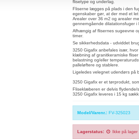
flisetype og underlag.
Fliserne lægges på plads i den fu
egenskaber gør, at der med et let
Arealer over 36 m2 og arealer m
gennemgående dilatationsfuger i 
Afhængig af flisernes sugeevne og 
timer.
Se sikkerhedsdata - udviddet br
3250 Gigafix anbefales især, hvor d
klæbning af granitkeramiske fliser
belastning og/eller temperaturudsv
palleløftere og stablere.
Ligeledes velegnet udendørs på b
3250 Gigafix er et tørprodukt, so
Fliseklæberen er delvis flydende/
3250 Gigafix leveres i 15 kg sækk
Model/Varenr.:
FV-325023
Lagerstatus:
Ikke på lager