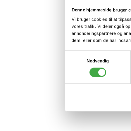
Denne hjemmeside bruger c
Vi bruger cookies til at tilpas
vores trafik. Vi deler også 
annonceringspartnere og anal
dem, eller som de har indsaml
S
Nødvendig
a
m
t
y
k
k
e
v
a
l
g