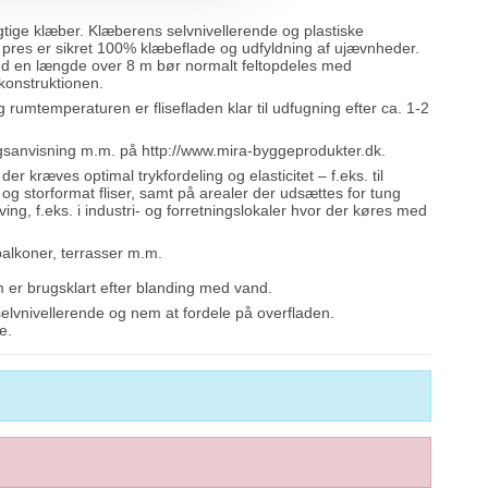
gtige klæber. Klæberens selvnivellerende og plastiske
 pres er sikret 100% klæbeflade og udfyldning af ujævnheder.
ed en længde over 8 m bør normalt feltopdeles med
konstruktionen.
rumtemperaturen er flisefladen klar til udfugning efter ca. 1-2
ugsanvisning m.m. på
http://www.mira-byggeproduk
ter.dk
.
er kræves optimal trykfordeling og elasticitet – f.eks. til
 og storformat fliser, samt på arealer der udsættes for tung
ing, f.eks. i industri- og forretningslokaler hvor der køres med
alkoner, terrasser m.m.
m er brugsklart efter blanding med vand.
selvnivellerende og nem at fordele på overfladen.
e.