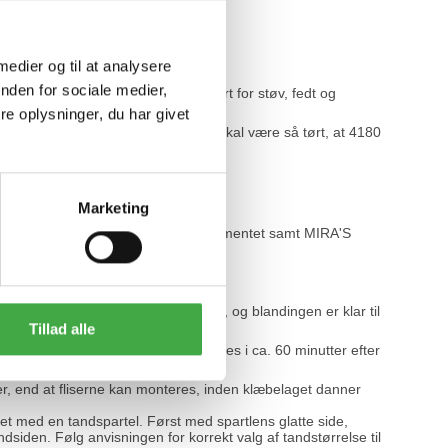
nerede papirsposer.
 medier og til at analysere
nden for sociale medier,
 stabilt, sammenhængende, rengjort for støv, fedt og
e oplysninger, du har givet
ger af flisestørrelsen. Underlaget skal være så tørt, at 4180
olleres det, at fliserne sidder fast.
med 7110 base cleaner.
Marketing
med
4180 primer
,
e gældende regler jf. Bygningsreglementet samt
MIRA'S
>>
iter rent vand til en klumpfri masse, og blandingen er klar til
remaskine.
Tillad alle
r tempereret. Klæberen kan anvendes i ca. 60 minutter efter
er, end at fliserne kan monteres, inden klæbelaget danner
t med en tandspartel. Først med spartlens glatte side,
siden. Følg anvisningen for korrekt valg af tandstørrelse til