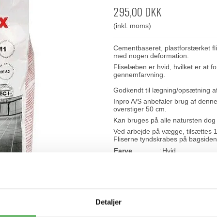
295,00 DKK
(inkl. moms)
Cementbaseret, plastforstærket fli
med nogen deformation.
Fliselæben er hvid, hvilket er at 
gennemfarvning.
Godkendt til lægning/opsætning af 
Inpro A/S anbefaler brug af denne
overstiger 50 cm.
Kan bruges på alle natursten dog 
Ved arbejde på vægge, tilsættes 17
Fliserne tyndskrabes på bagsiden,
Farve
:
Hvid.
Konsistens
:
Cemetbaseret, fros
pulverform.
Godkendelse
:
Til vådrum af alle
Forbrug
:
Gennemsnitlig 2,
(gulv)
Detaljer
Forbrug
:
Gennemsnitlig 1,
(væg)