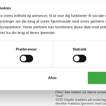
Lager
:
Ja.
Levering
:
Fra dag til dag.
ookies
Pakning
:
15 kg's plastlami
se vores indhold og annoncer, til at vise dig funktioner til sociale
oplysninger om din brug af vores hjemmeside med vores partnere i
Underlaget skal være bæredygtigt,
cementslam.
ysepartnere. Vores partnere kan kombinere disse data med andr
Krav til underlagets planhed afhæn
et fra din brug af deres tjenester.
primer kan optages i overfladen.
Ved montering på gamle fliser kontr
Overfladen renses for fedt m.v. 
Præferencer
Statistik
Sugende underlag skal primes 
og i våde rum vandtætnes efter d
monteringsanvisninger
.
Læs mere om 3250 Gigafix her >
Sådan gør du:
15 kg pulver blandes med 2,7-3,0 l
brug. Anvend stort piskeris på bo
Afvis
Sørg for at både pulver og vand e
blanding.
Påfør ikke klæber på større areal
”hud”.
3230 Gigafix trækkes på underlage
derefter trækkes igennem med tand