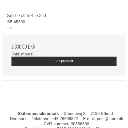
Sålbænk skifer 45 x 300
SB-45300
-->
2.330,00 DKK
(inkl. moms)
Vis produkt
Skiferspecialisten.dk
Smedevej 2
7190 Billund
Denmark
Telefonnr.
:
+45 76608822
E-mail
:
post@inpro.dk
CVR-nummer
:
30356306