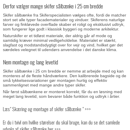
Derfor vælger mange skifer sålbænke i 25 cm bredde
Skifer sålbænke fra Skiferspecialisten vælges ofte, fordi de matcher
stort set alle typer facadematerialer og vinduer. Skiferens naturlige
farver og finkløvede overflade skaber et roligt og eksklusivt udtryk,
som fungerer lige godt i klassisk byggeri og moderne arkitektur.
Naturskifer er et tidløst materiale, der aldrig går af mode og
samtidig kræver minimal vedligeholdelse. Materialet er stærkt,
slagfast og modstandsdygtigt over for vejr og vind, hvilket gør det
særdeles velegnet til udendørs anvendelse i det danske klima.
Nem montage og lang levetid
Skifer sålbænke i 25 cm bredde er nemme at arbejde med og kan
monteres af de fleste håndværkere. Den kalibrerede bagside og de
små tykkelsesvariationer gør montagen hurtig og effektiv
sammenlignet med mange andre typer skifer.
Når først sålbænkene er monteret korrekt, får du en løsning med
meget lang levetid, som bevarer både funktion og udtryk i årtier.
Læs" Skæring og montage af skifer sålbænke " >>>
Er du i tvivl om hvilke størelser du skal bruge, kan du se det samlede
udvalg af skifer sålbænke her >>>