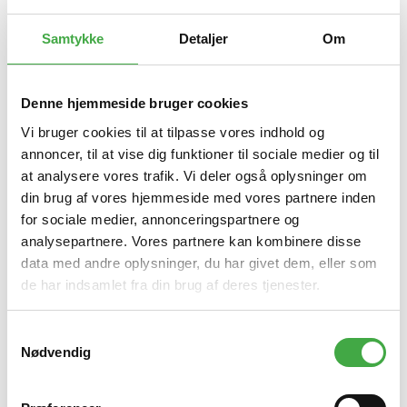
Samtykke
Detaljer
Om
Denne hjemmeside bruger cookies
Sålbænk skifer 25 x 200
SB-25200
Vi bruger cookies til at tilpasse vores indhold og
-->
annoncer, til at vise dig funktioner til sociale medier og til
at analysere vores trafik. Vi deler også oplysninger om
din brug af vores hjemmeside med vores partnere inden
795,00 DKK
for sociale medier, annonceringspartnere og
(inkl. moms)
analysepartnere. Vores partnere kan kombinere disse
Vis produkt
data med andre oplysninger, du har givet dem, eller som
de har indsamlet fra din brug af deres tjenester.
S
Nødvendig
a
m
t