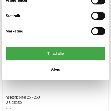
Præferencer
y
k
k
Statistik
e
v
Marketing
a
l
g
Tillad alle
Afvis
Sålbænk skifer 25 x 250
SB-25250
-->