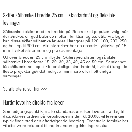
Skifer sålbænke i bredde 25 cm – standardmål og fleksible
løsninger
Sålbænke i skifer med en bredde på 25 cm er et populært valg, når
der ønskes en god balance mellem funktion og æstetik. Fra lager
kan disse skifer sålbænke leveres i længder på 120, 160, 200, 250
og helt op til 300 cm. Alle størrelser har en ensartet tykkelse på 15
mm, hvilket sikrer nem og præcis montage.
Ud over bredden 25 cm tilbyder
Skiferspecialisten
også skifer
sålbænke i bredderne 15, 20, 30, 35, 40, 45 og 50 cm. Samlet set
fås sålbænkene i op til 45 forskellige standardmål, hvilket i langt de
fleste projekter gør det muligt at minimere eller helt undgå
samlinger.
Se alle størrelser her >>>
Hurtig levering direkte fra lager
Som udgangspunkt kan alle standardstørrelser leveres fra dag til
dag. Afgives ordren på webshoppen inden kl. 10.00, vil leveringen
typisk finde sted den efterfølgende hverdag. Eventuelle forsinkelser
vil altid være relateret til fragtmanden og ikke lagerstatus.